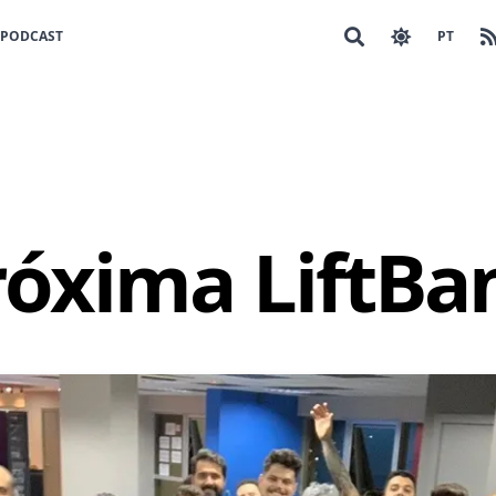
PODCAST
PT
róxima LiftBa