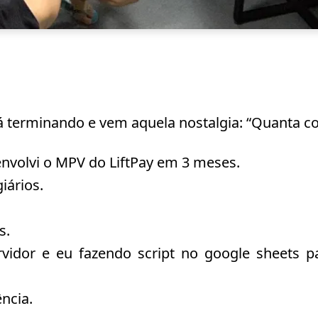
 terminando e vem aquela nostalgia: “Quanta cois
envolvi o MPV do LiftPay em 3 meses.
iários.
s.
vidor e eu fazendo script no google sheets p
ncia.