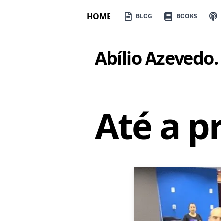
HOME
BLOG
BOOKS
Abílio Azevedo
.
Até a p