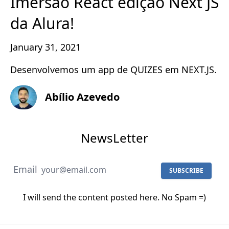
Imersão React edição Next JS
da Alura!
January 31, 2021
Desenvolvemos um app de QUIZES em NEXT.JS.
Abílio Azevedo
NewsLetter
Email
SUBSCRIBE
I will send the content posted here. No Spam =)