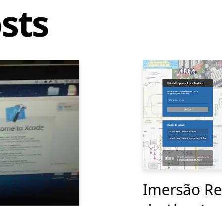
sts
Imersão Re
da Alura!